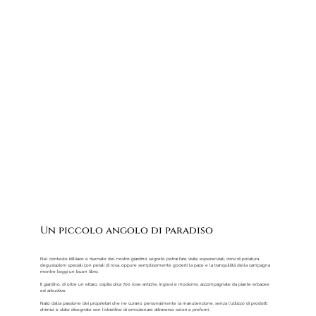
L'Umbria in Bici
Un piccolo angolo di paradiso
Nel contesto idilliaco e riservato del nostro giardino segreto potrai fare visite esperenziali, corsi di potatura,
degustazioni speciali con petali di rosa, oppure semplicemente goderti la pace e la tranquillità della campagna
mentre leggi un buon libro.
Il giardino, di oltre un ettaro, ospita circa 700 rose antiche, inglesi e moderne, accompagnate da piante erbacee
ed arbustive.
Nato dalla passione dei proprietari che ne curano personalmente la manutenzione, senza l'utilizzo di prodotti
chimici, è stato disegnato con l'obiettivo di emozionare attraverso colori e profumi.