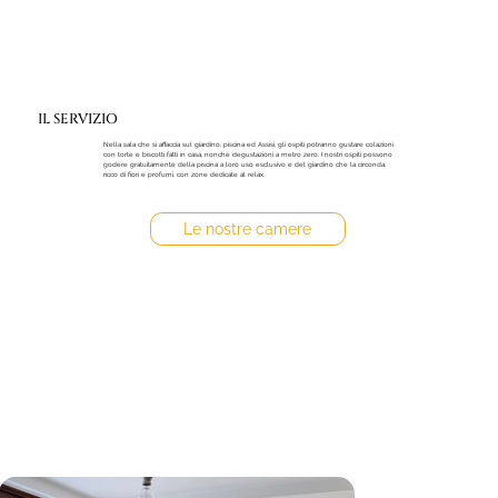
IL SERVIZIO
Nella sala che si affaccia sul giardino, piscina ed Assisi, gli ospiti potranno gustare colazioni
con torte e biscotti fatti in casa, nonché degustazioni a metro zero. I nostri ospiti possono
godere gratuitamente della piscina a loro uso esclusivo e del giardino che la circonda,
ricco di fiori e profumi, con zone dedicate al relax.
Le nostre camere