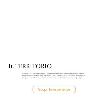
Il TERRITORIO
Immerso nella campagna umbra, Il Fienile di Assisi è circondato da dolci colline, uliveti e
borghi medievali ricchi di storia e tradizioni. Da qui si raggiungono facilmente Assisi, Spello,
Bevagna e Montefalco, per vivere un'esperienza autentica tra natura, arte e sapori tipici.
Scopri le esperienze