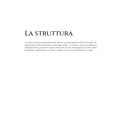
La struttura
L'ex fienile recentemente ristrutturato dispone di servizi gratuiti quali Wi-Fi, impianto di
riscaldamento, aria condizionata e parcheggio privato. Le camere, ognuna arredata con
particolari diversi, possiedono bagno privato con finestra. Ad accogliere gli ospiti ci sarà il
proprietario, a disposizione per l'intero soggiorno per eventuali richieste e consigli.