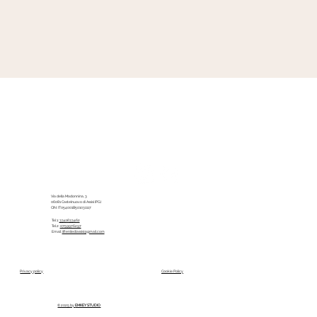
Via della Madonnina, 3
06081 Castelnuovo di Assisi (PG)
CIN: IT054001B501031117
Tel 1:
3341633462
Tel 2:
0759976297
Email:
ilfienilediassisi@gmail.com
Privacy policy
Cookie Policy
© 2025 by
EMKEY STUDIO